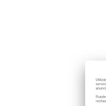
Utiliz
servic
anunci
Puedes
rechaz