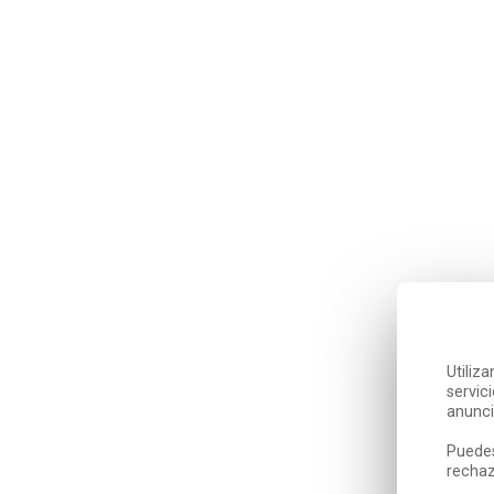
Utiliz
servic
anunci
Puedes
rechaz