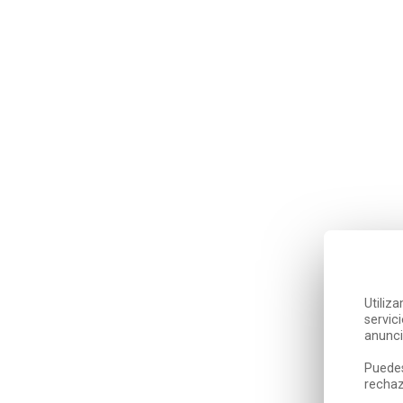
Utiliz
servic
anunci
Puedes
rechaz