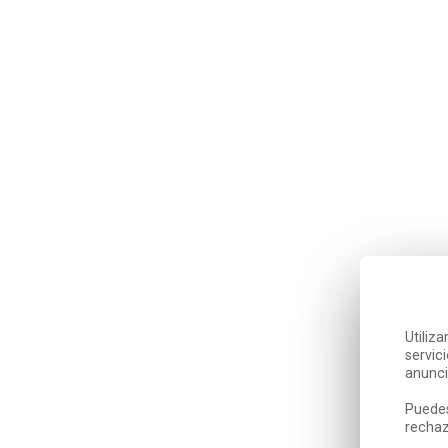
Utiliz
servic
anunci
Puedes
rechaz