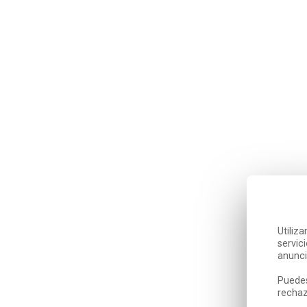
Utiliz
servic
anunci
Puedes
rechaz