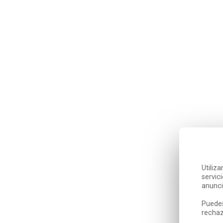
Utiliz
servic
anunci
Puedes
rechaz