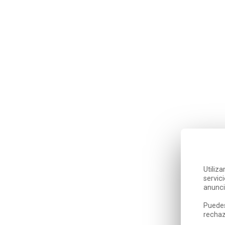
Utiliz
servic
anunci
Puedes
rechaz