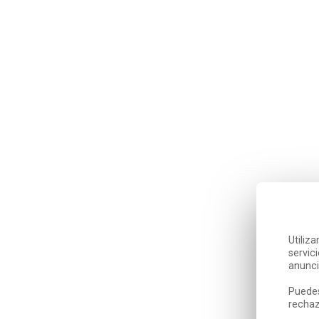
Utiliz
servic
anunci
Puedes
rechaz