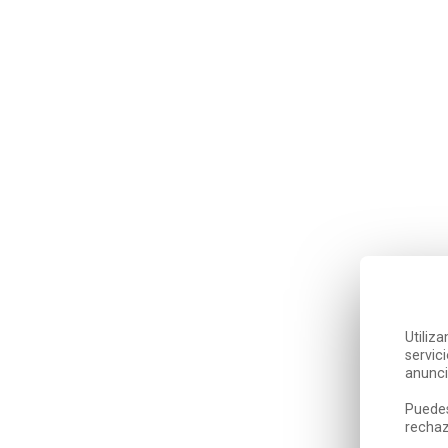
Utiliz
servic
anunci
Puedes
rechaz