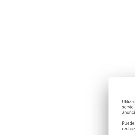
Utiliz
servic
anunci
Puedes
rechaz