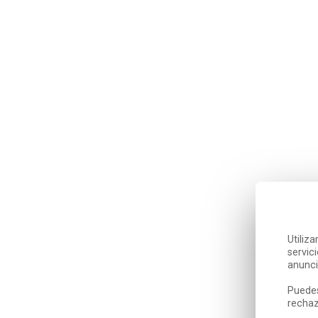
Utiliz
servic
anunci
Puedes
rechaz