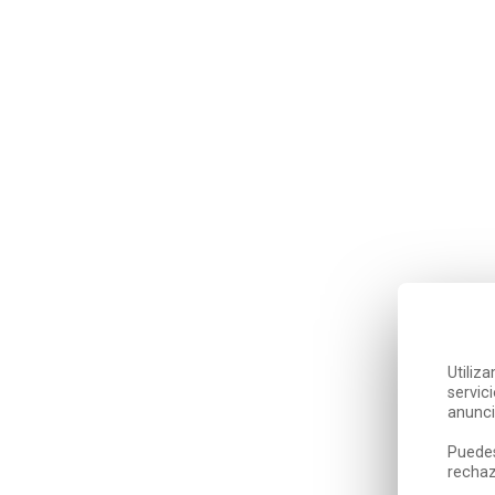
Utiliz
servic
anunci
Puedes
rechaz