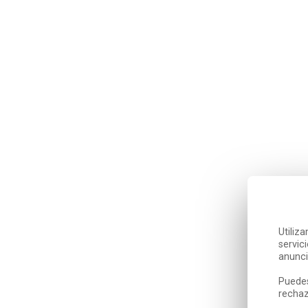
Utiliz
servic
anunci
Puedes
rechaz