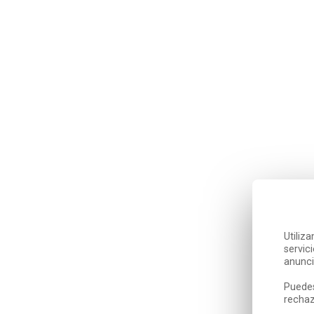
Utiliz
servic
anunci
Puedes
rechaz