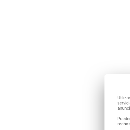
Utiliz
servic
anunci
Puedes
rechaz