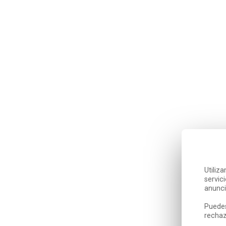
Utiliz
servic
anunci
Puedes
rechaz