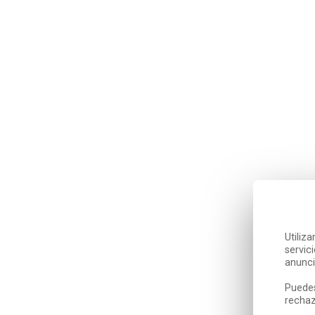
Utiliz
servic
anunci
Puedes
rechaz