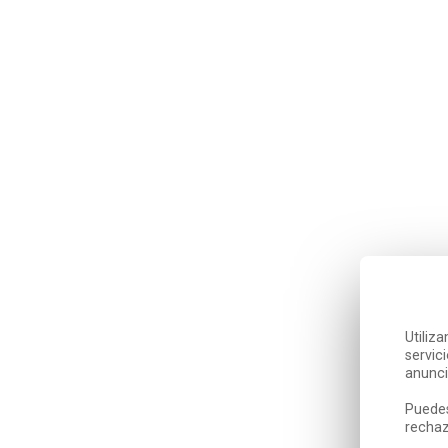
Utiliz
servic
anunci
Puedes
rechaz