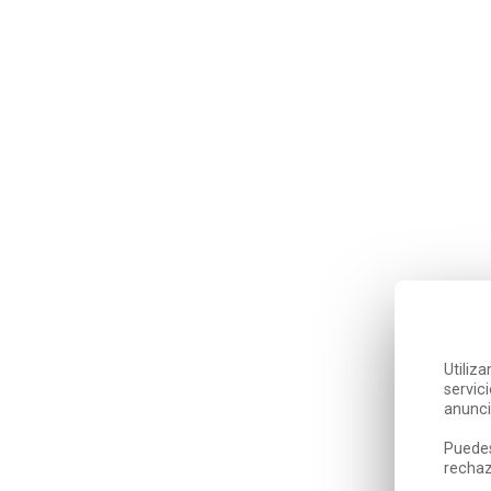
Utiliz
servic
anunci
Puedes
rechaz