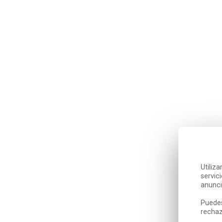
Utiliz
servic
anunci
Puedes
rechaz