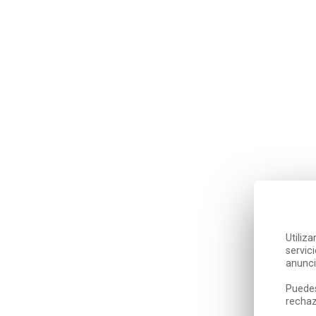
Utiliz
servic
anunci
Puedes
rechaz