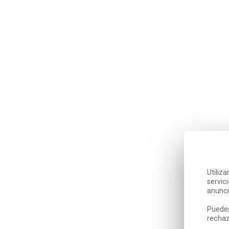
Utiliz
servic
anunci
Puedes
rechaz