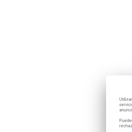
Utiliz
servic
anunci
Puedes
rechaz