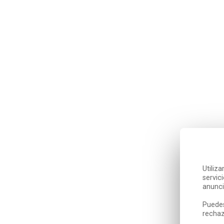
Utiliz
servic
anunci
Puedes
rechaz