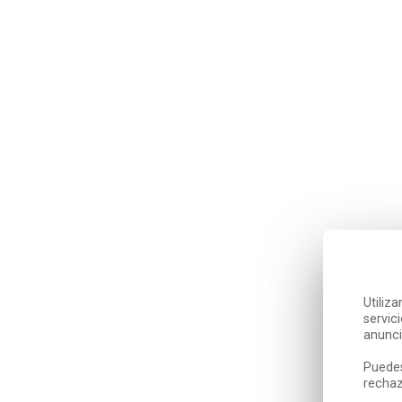
Utiliz
servic
anunci
Puedes
rechaz